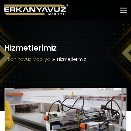
To
Hizmetlerimiz
Erkan Yavuz Mobilya
Hizmetlerimiz