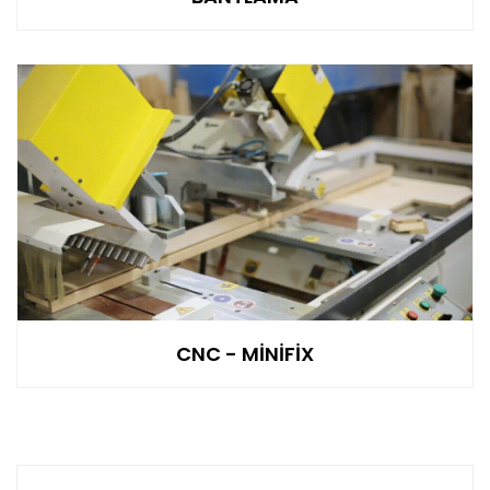
CNC - MİNİFİX