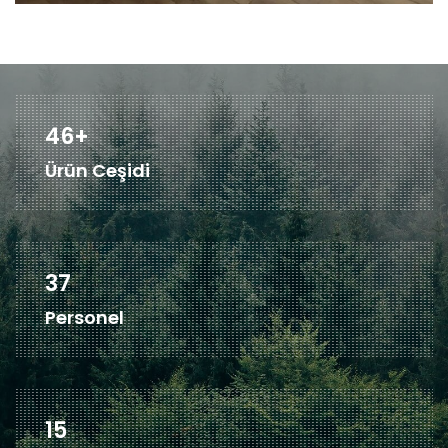
60
+
Ürün Ceşidi
48
Personel
19